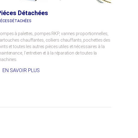
Piéces Détachées
IÉCES DÉTACHÉES
ompes à palettes, pompes RKP, vannes proportionnelles,
artouches chauffantes, colliers chauffants, pochettes des
oints et toutes les autres pièces utiles et nécessaires à la
aintenance, l’entretien et à la réparation de toutes la
achines.
EN SAVOIR PLUS