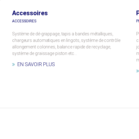
Accessoires
ACCESSOIRES
P
Système de dé-grappage, tapis a bandes métalliques,
P
chargeurs automatiques en lingots, système de contrôle
c
allongement colonnes, balance rapide de recyclage,
j
système de graissage piston etc…
m
m
EN SAVOIR PLUS